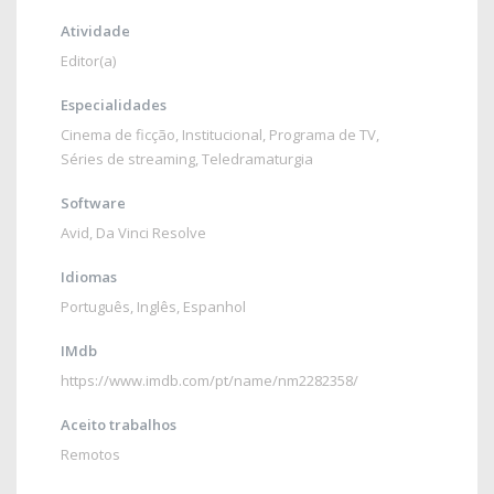
Atividade
Editor(a)
Especialidades
Cinema de ficção
,
Institucional
,
Programa de TV
,
Séries de streaming
,
Teledramaturgia
Software
Avid
,
Da Vinci Resolve
Idiomas
Português
,
Inglês
,
Espanhol
IMdb
https://www.imdb.com/pt/name/nm2282358/
Aceito trabalhos
Remotos