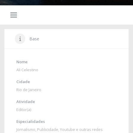
Base
Nome
Ali Celestino
Cidade
Rio de Janeiro
Atividade
Editor(a)
Especialidades
Jornalismo
,
Publicidade
,
Youtube e outras redes