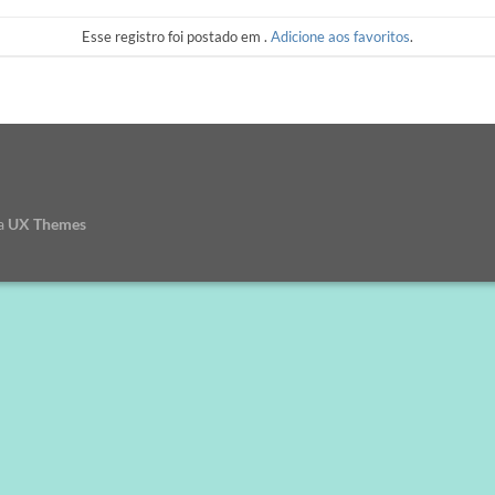
Esse registro foi postado em .
Adicione aos favoritos
.
a
UX Themes