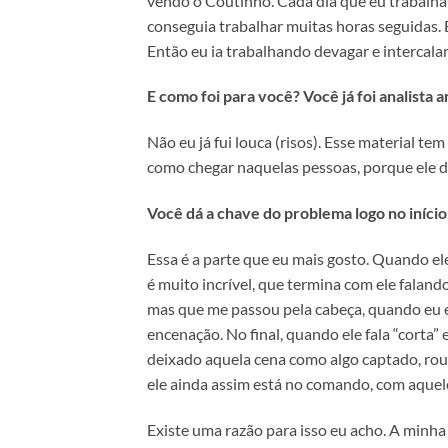
vendo o Coutinho. Cada dia que eu trabalhav
conseguia trabalhar muitas horas seguidas. 
Então eu ia trabalhando devagar e intercala
E como foi para você? Você já foi analista a
Não eu já fui louca (risos). Esse material tem
como chegar naquelas pessoas, porque ele di
Você dá a chave do problema logo no início
Essa é a parte que eu mais gosto. Quando ele
é muito incrível, que termina com ele faland
mas que me passou pela cabeça, quando eu e
encenação. No final, quando ele fala “corta” 
deixado aquela cena como algo captado, rou
ele ainda assim está no comando, com aquel
Existe uma razão para isso eu acho. A minha 