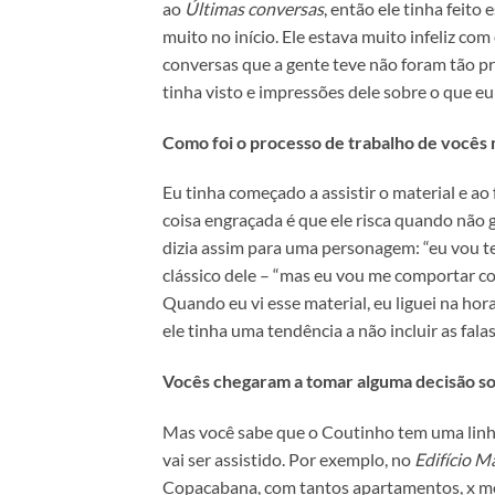
ao
Últimas conversas
, então ele tinha feito
muito no início. Ele estava muito infeliz co
conversas que a gente teve não foram tão p
tinha visto e impressões dele sobre o que eu 
Como foi o processo de trabalho de vocês
Eu tinha começado a assistir o material e ao 
coisa engraçada é que ele risca quando não g
dizia assim para uma personagem: “eu vou te
clássico dele – “mas eu vou me comportar co
Quando eu vi esse material, eu liguei na hora
ele tinha uma tendência a não incluir as fala
Vocês chegaram a tomar alguma decisão s
Mas você sabe que o Coutinho tem uma linha 
vai ser assistido. Por exemplo, no
Edifício M
Copacabana, com tantos apartamentos, x mor