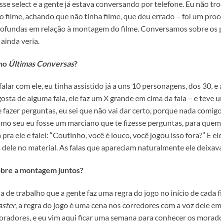
 esse select e a gente já estava conversando por telefone. Eu não 
m o filme, achando que não tinha filme, que deu errado – foi um pro
rofundas em relação à montagem do filme. Conversamos sobre os p
ainda veria.
 no
Últimas Conversas
?
falar com ele, eu tinha assistido já a uns 10 personagens, dos 30, e
osta de alguma fala, ele faz um X grande em cima da fala – e teve
 fazer perguntas, eu sei que não vai dar certo, porque nada comig
mo seu eu fosse um marciano que te fizesse perguntas, para quem n
 pra ele e falei: “Coutinho, você é louco, você jogou isso fora?” E e
s dele no material. As falas que apareciam naturalmente ele deixava
obre a montagem juntos?
de trabalho que a gente faz uma regra do jogo no início de cada 
aster
, a regra do jogo é uma cena nos corredores com a voz dele em
adores, e eu vim aqui ficar uma semana para conhecer os moradore