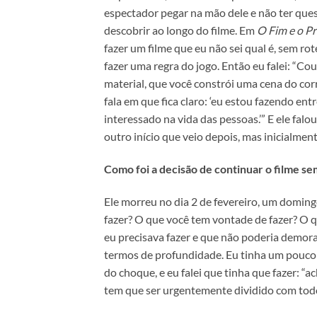
espectador pegar na mão dele e não ter ques
descobrir ao longo do filme. Em
O Fim e o Pr
fazer um filme que eu não sei qual é, sem ro
fazer uma regra do jogo. Então eu falei: “Co
material, que você constrói uma cena do corr
fala em que fica claro: ‘eu estou fazendo en
interessado na vida das pessoas.’” E ele falo
outro início que veio depois, mas inicialmente
Como foi a decisão de continuar o filme s
Ele morreu no dia 2 de fevereiro, um domingo
fazer? O que você tem vontade de fazer? O que
eu precisava fazer e que não poderia demo
termos de profundidade. Eu tinha um pouco 
do choque, e eu falei que tinha que fazer: “
tem que ser urgentemente dividido com todo