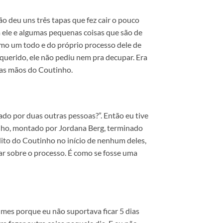
o deu uns três tapas que fez cair o pouco
om ele e algumas pequenas coisas que são de
omo um todo e do próprio processo dele de
a querido, ele não pediu nem pra decupar. Era
nas mãos do Coutinho.
zado por duas outras pessoas?”. Então eu tive
tinho, montado por Jordana Berg, terminado
édito do Coutinho no início de nenhum deles,
r sobre o processo. É como se fosse uma
mes porque eu não suportava ficar 5 dias