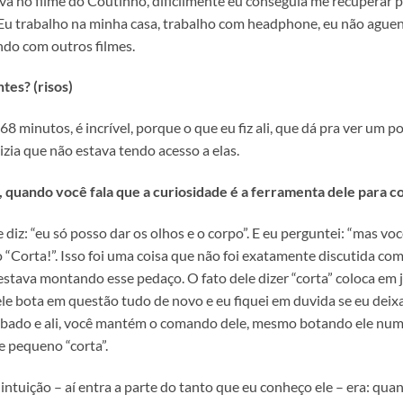
a no filme do Coutinho, dificilmente eu conseguia me recuperar pr
Eu trabalho na minha casa, trabalho com headphone, eu não aguent
ndo com outros filmes.
ntes? (risos)
 68 minutos, é incrível, porque o que eu fiz ali, que dá pra ver um p
zia que não estava tendo acesso a elas.
, quando você fala que a curiosidade é a ferramenta dele para 
 diz: “eu só posso dar os olhos e o corpo”. E eu perguntei: “mas v
o “Corta!”. Isso foi uma coisa que não foi exatamente discutida c
stava montando esse pedaço. O fato dele dizer “corta” coloca em
ele bota em questão tudo de novo e eu fiquei em duvida se eu deixava
bado e ali, você mantém o comando dele, mesmo botando ele numa s
e pequeno “corta”.
intuição – aí entra a parte do tanto que eu conheço ele – era: qu