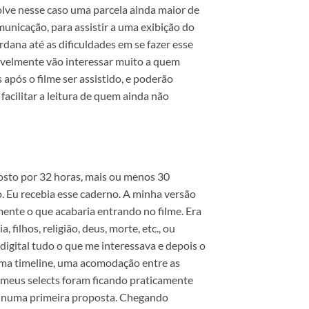
olve nesse caso uma parcela ainda maior de
nicação, para assistir a uma exibição do
dana até as dificuldades em se fazer esse
vavelmente vão interessar muito a quem
pós o filme ser assistido, e poderão
cilitar a leitura de quem ainda não
osto por 32 horas, mais ou menos 30
. Eu recebia esse caderno. A minha versão
amente o que acabaria entrando no filme. Era
filhos, religião, deus, morte, etc., ou
igital tudo o que me interessava e depois o
numa timeline, uma acomodação entre as
 meus selects foram ficando praticamente
os numa primeira proposta. Chegando