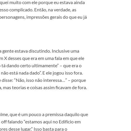
troquei muito com ele porque eu estava ainda
cesso complicado. Então, na verdade, as
ersonagens, impressões gerais do que eu já
 a gente estava discutindo. Inclusive uma
 um X desses que era em uma fala em que ele
o tá dando certo ultimamente” – que era o
ão está nada dado”. E ele jogou isso fora.
le disse: “Não, isso não interessa…” – porque
, mas teorias e coisas assim ficavam de fora.
filme, que é um pouco a premissa daquilo que
 off falando “estamos aqui no Edifício em
s desse lugar.” Isso basta para o