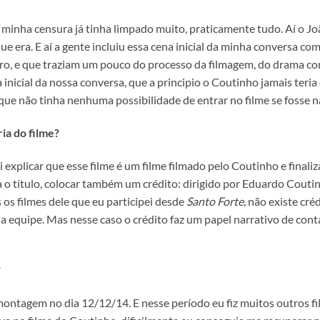
 minha censura já tinha limpado muito, praticamente tudo. Aí o Joã
ue era. E aí a gente incluiu essa cena inicial da minha conversa c
dro, e que traziam um pouco do processo da filmagem, do drama c
a inicial da nossa conversa, que a principio o Coutinho jamais teri
que não tinha nenhuma possibilidade de entrar no filme se fosse 
ia do filme?
i explicar que esse filme é um filme filmado pelo Coutinho e finali
ra o título, colocar também um crédito: dirigido por Eduardo Cou
 os filmes dele que eu participei desde
Santo Forte
, não existe cr
quipe. Mas nesse caso o crédito faz um papel narrativo de conta
?
ntagem no dia 12/12/14. E nesse período eu fiz muitos outros fil