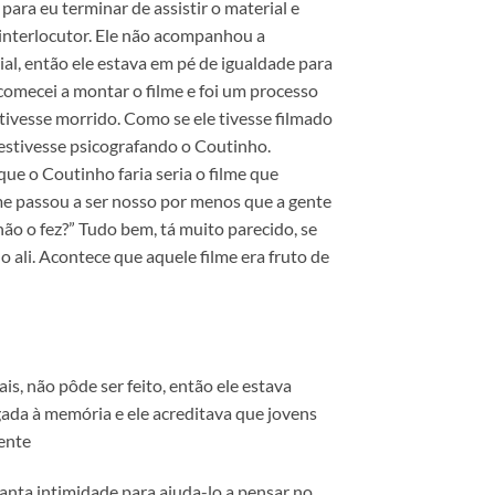
ara eu terminar de assistir o material e
 interlocutor. Ele não acompanhou a
al, então ele estava em pé de igualdade para
u comecei a montar o filme e foi um processo
tivesse morrido. Como se ele tivesse filmado
 estivesse psicografando o Coutinho.
e o Coutinho faria seria o filme que
ilme passou a ser nosso por menos que a gente
não o fez?” Tudo bem, tá muito parecido, se
o ali. Acontece que aquele filme era fruto de
is, não pôde ser feito, então ele estava
igada à memória e ele acreditava que jovens
rente
tanta intimidade para ajuda-lo a pensar no