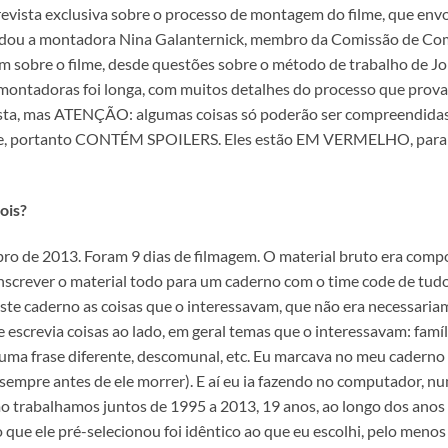
revista exclusiva sobre o processo de montagem do filme, que env
idou a montadora Nina Galanternick, membro da Comissão de Comu
m sobre o filme, desde questões sobre o método de trabalho de Jor
as montadoras foi longa, com muitos detalhes do processo que pro
ista, mas ATENÇÃO: algumas coisas só poderão ser compreendidas a
ilme, portanto CONTÉM SPOILERS. Eles estão EM VERMELHO, para fa
ois?
o de 2013. Foram 9 dias de filmagem. O material bruto era comp
nscrever o material todo para um caderno com o time code de tudo
 neste caderno as coisas que o interessavam, que não era necessari
escrevia coisas ao lado, em geral temas que o interessavam: família, 
ma frase diferente, descomunal, etc. Eu marcava no meu caderno d
 sempre antes de ele morrer). E aí eu ia fazendo no computador, 
mo trabalhamos juntos de 1995 a 2013, 19 anos, ao longo dos anos
o que ele pré-selecionou foi idêntico ao que eu escolhi, pelo men