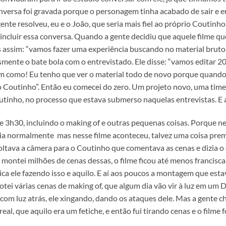
 conversa foi gravada porque o personagem tinha acabado de sair e e
e resolveu, eu e o João, que seria mais fiel ao próprio Coutinho 
os incluir essa conversa. Quando a gente decidiu que aquele filme q
ôs assim: “vamos fazer uma experiência buscando no material bruto
ente o bate bola com o entrevistado. Ele disse: “vamos editar 20 
tem como! Eu tenho que ver o material todo de novo porque quando e
o Coutinho”. Então eu comecei do zero. Um projeto novo, uma timel
utinho, no processo que estava submerso naquelas entrevistas. E as
e 3h30, incluindo o making of e outras pequenas coisas. Porque n
cia normalmente mas nesse filme aconteceu, talvez uma coisa prem
voltava a câmera para o Coutinho que comentava as cenas e dizia o
eu montei milhões de cenas dessas, o filme ficou até menos franci
ca ele fazendo isso e aquilo. E aí aos poucos a montagem que estav
otei várias cenas de making of, que algum dia vão vir à luz em um
 com luz atrás, ele xingando, dando os ataques dele. Mas a gente c
eal, que aquilo era um fetiche, e então fui tirando cenas e o filme