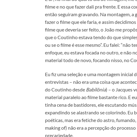
filme e no que fazer dali pra frente. E essa
então seguiram gravando. Na montagem, a gent
fazer o filme que ele faria, e assim decidim
filme que deveria ser feito, o João me prop
que o Coutinho estava tendo do que simplesm
ou se o filme é esse mesmo”. Eu falei: “não 
enfoque, eu estava focada no outro, e não n
material todo de novo, focando nisso, no Co
Eu fiz uma seleção e uma montagem inicial d
entrevistas – não era uma coisa que aconte
do Coutinho desde
Babilônia
) – o Jacques 
material paralelo ao filme bastante rico. E 
tinha cena de bastidores, ele escutando músi
expandindo se alastrando se colorindo. Eu b
poéticas, mas era fetiche do astro, fumando,
making of) não era a percepção do processo r
precariedade.