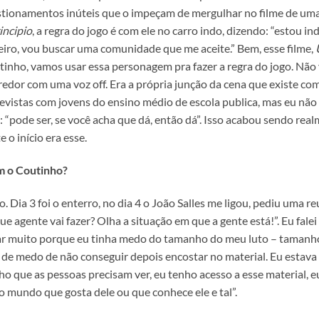
tionamentos inúteis que o impeçam de mergulhar no filme de uma ve
incipio
, a regra do jogo é com ele no carro indo, dizendo: “estou i
teiro, vou buscar uma comunidade que me aceite.” Bem, esse filme,
utinho, vamos usar essa personagem pra fazer a regra do jogo. Não
edor com uma voz off. Era a própria junção da cena que existe com a
trevistas com jovens do ensino médio de escola publica, mas eu não
u: “pode ser, se você acha que dá, então dá”. Isso acabou sendo rea
 o início era esse.
em o Coutinho?
. Dia 3 foi o enterro, no dia 4 o João Salles me ligou, pediu uma 
 agente vai fazer? Olha a situação em que a gente está!”. Eu falei p
rar muito porque eu tinha medo do tamanho do meu luto – tamanho
de medo de não conseguir depois encostar no material. Eu estava
acho que as pessoas precisam ver, eu tenho acesso a esse material, 
 mundo que gosta dele ou que conhece ele e tal”.