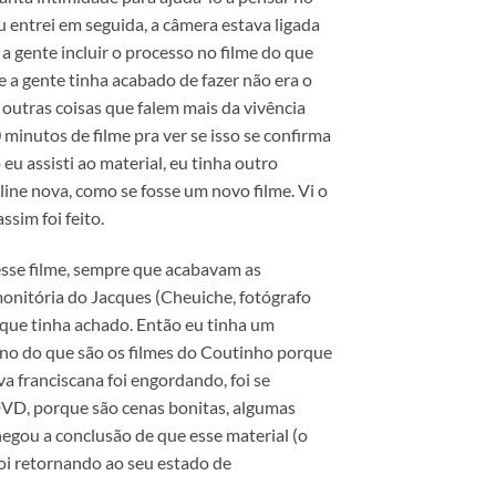
u entrei em seguida, a câmera estava ligada
a gente incluir o processo no filme do que
ue a gente tinha acabado de fazer não era o
 outras coisas que falem mais da vivência
minutos de filme pra ver se isso se confirma
u assisti ao material, eu tinha outro
ine nova, como se fosse um novo filme. Vi o
sim foi feito.
esse filme, sempre que acabavam as
onitória do Jacques (Cheuiche, fotógrafo
 que tinha achado. Então eu tinha um
scano do que são os filmes do Coutinho porque
a franciscana foi engordando, foi se
 DVD, porque são cenas bonitas, algumas
hegou a conclusão de que esse material (o
 foi retornando ao seu estado de