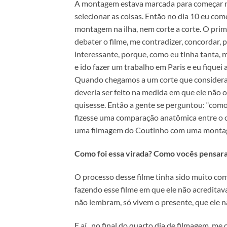
A montagem estava marcada para começar no d
selecionar as coisas. Então no dia 10 eu co
montagem na ilha, nem corte a corte. O prim
debater o filme, me contradizer, concordar, 
interessante, porque, como eu tinha tanta, 
e ido fazer um trabalho em Paris e eu fique
Quando chegamos a um corte que consideramo
deveria ser feito na medida em que ele não o
quisesse. Então a gente se perguntou: “como 
fizesse uma comparação anatômica entre o cor
uma filmagem do Coutinho com uma montage
Como foi essa virada? Como vocês pensara
O processo desse filme tinha sido muito comp
fazendo esse filme em que ele não acreditava
não lembram, só vivem o presente, que ele nã
E aí , no final do quarto dia de filmagem, m