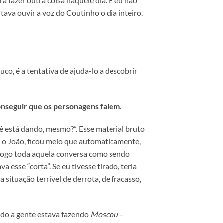
a fazer outra coisa naquele dia. E eu não
ava ouvir a voz do Coutinho o dia inteiro.
ouco, é a tentativa de ajuda-lo a descobrir
conseguir que os personagens falem.
ocê está dando, mesmo?”. Esse material bruto
om o João, ficou meio que automaticamente,
 jogo toda aquela conversa como sendo
 esse “corta”. Se eu tivesse tirado, teria
ituação terrível de derrota, de fracasso,
ando a gente estava fazendo
Moscou
–