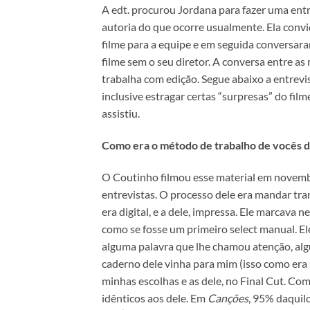
A edt. procurou Jordana para fazer uma ent
autoria do que ocorre usualmente. Ela conv
filme para a equipe e em seguida conversara
filme sem o seu diretor. A conversa entre 
trabalha com edição. Segue abaixo a entrev
inclusive estragar certas “surpresas” do f
assistiu.
Como era o método de trabalho de vocês d
O Coutinho filmou esse material em novembr
entrevistas. O processo dele era mandar tra
era digital, e a dele, impressa. Ele marcava
como se fosse um primeiro select manual. Ele 
alguma palavra que lhe chamou atenção, algu
caderno dele vinha para mim (isso como era
minhas escolhas e as dele, no Final Cut. Co
idênticos aos dele. Em
Canções
, 95% daquil