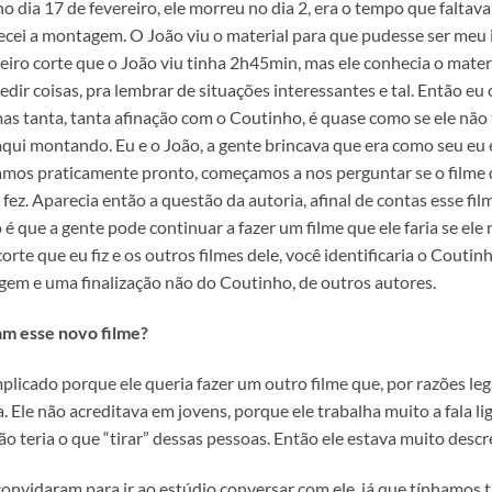
ia 17 de fevereiro, ele morreu no dia 2, era o tempo que faltava p
mecei a montagem. O João viu o material para que pudesse ser meu
eiro corte que o João viu tinha 2h45min, mas ele conhecia o materi
pedir coisas, pra lembrar de situações interessantes e tal. Então e
mas tanta, tanta afinação com o Coutinho, é quase como se ele não 
i aqui montando. Eu e o João, a gente brincava que era como seu eu
s praticamente pronto, começamos a nos perguntar se o filme qu
 fez. Aparecia então a questão da autoria, afinal de contas esse f
é que a gente pode continuar a fazer um filme que ele faria se ele 
te que eu fiz e os outros filmes dele, você identificaria o Coutinh
m e uma finalização não do Coutinho, de outros autores.
m esse novo filme?
licado porque ele queria fazer um outro filme que, por razões lega
. Ele não acreditava em jovens, porque ele trabalha muito a fala l
o teria o que “tirar” dessas pessoas. Então ele estava muito desc
e convidaram para ir ao estúdio conversar com ele, já que tínhamos 