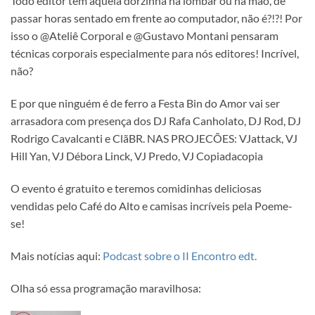
Todo editor tem aquela dorzinha na lombar ou na mão, de
passar horas sentado em frente ao computador, não é?!?! Por
isso o @Ateliê Corporal e @Gustavo Montani pensaram
técnicas corporais especialmente para nós editores! Incrível,
não?
E por que ninguém é de ferro a Festa Bin do Amor vai ser
arrasadora com presença dos DJ Rafa Canholato, DJ Rod, DJ
Rodrigo Cavalcanti e ClãBR. NAS PROJECÕES: VJattack, VJ
Hill Yan, VJ Débora Linck, VJ Predo, VJ Copiadacopia
O evento é gratuito e teremos comidinhas deliciosas
vendidas pelo Café do Alto e camisas incríveis pela Poeme-
se!
Mais notícias aqui:
Podcast sobre o II Encontro edt.
Olha só essa programação maravilhosa: