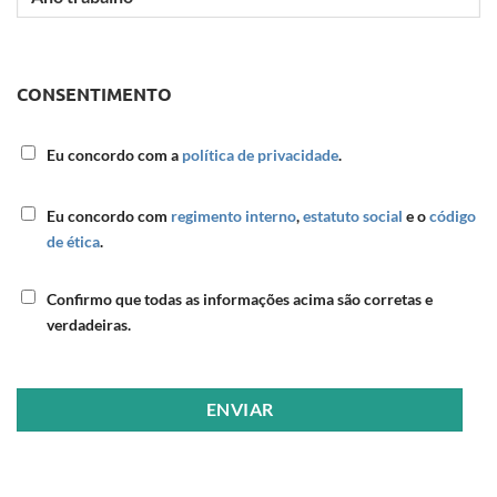
trabalho
3
CONSENTIMENTO
CONSETIMENTO
Eu concordo com a
política de privacidade
.
CONSETIMENTO
Eu concordo com
regimento interno
,
estatuto social
e o
código
de ética
.
INFORMAÇÃO
Confirmo que todas as informações acima são corretas e
VERDADEIRA
verdadeiras.