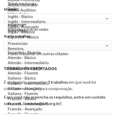
Idiomas
Aceito trabalhos
TRABALHOS CREDITADOS
É obrigatório apresentar
3 trabalhos
em que você foi
creditado na função para comprovação.
Caso você não preencha os requisitos, entre em contato
com a edt. (contato@edt.org.br)